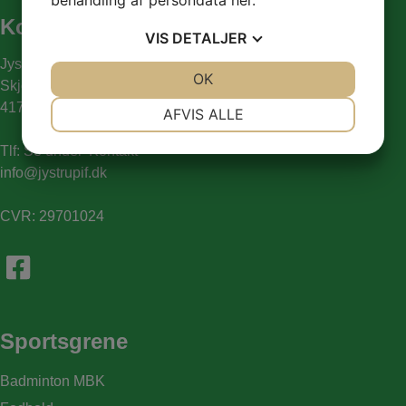
Kontaktinformation
VIS
DETALJER
Jystrup IF
JA
NEJ
OK
JA
NEJ
Skjoldenæsvej 65
NØDVENDIGE
PRÆFERENCER
4174 Jystrup Midtsj
AFVIS ALLE
JA
NEJ
JA
NEJ
Tlf:
Se under 'Kontakt'
MARKETING
STATISTIK
info@jystrupif.dk
CVR: 29701024
Sportsgrene
Badminton MBK