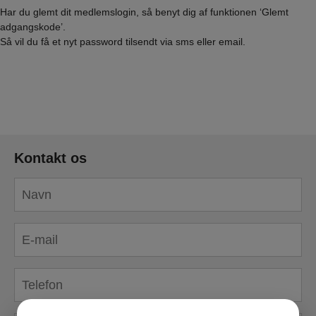
Har du glemt dit medlemslogin, så benyt dig af funktionen ‘Glemt
adgangskode’.
Så vil du få et nyt password tilsendt via sms eller email.
Kontakt os
Navn
*
E-
mail
*
Telefon
*