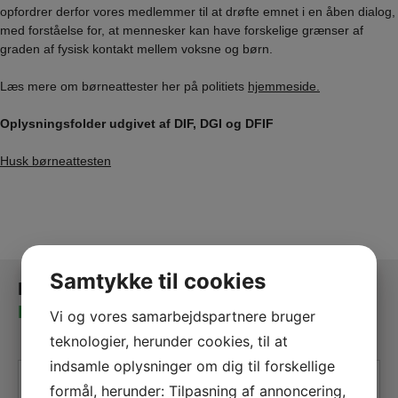
opfordrer derfor vores medlemmer til at drøfte emnet i en åben dialog,
med forståelse for, at mennesker kan have forskelige grænser af
graden af fysisk kontakt mellem voksne og børn.
Læs mere om børneattester her på politiets
hjemmeside.
Oplysningsfolder udgivet af DIF, DGI og DFIF
Husk børneattesten
Samtykke til cookies
Kontakt
Frivillig
Vi og vores samarbejdspartnere bruger
teknologier, herunder cookies, til at
indsamle oplysninger om dig til forskellige
Navn
*
formål, herunder: Tilpasning af annoncering,