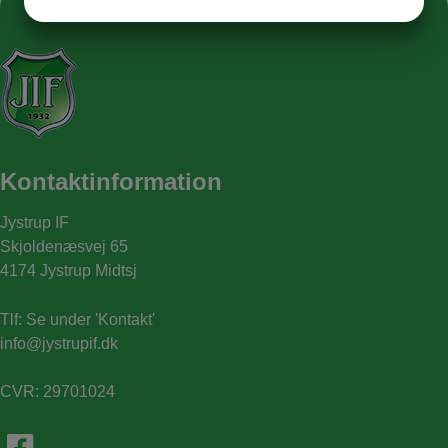
JA
NEJ
JA
NEJ
MARKETING
STATISTIK
Kontaktinformation
Jystrup IF
Skjoldenæsvej 65
4174 Jystrup Midtsj
Tlf:
Se under 'Kontakt'
info@jystrupif.dk
CVR: 29701024