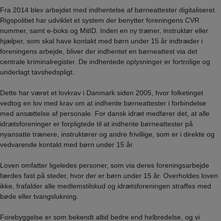
Fra 2014 blev arbejdet med indhentelse af børneattester digitaliseret.
Rigspolitiet har udviklet et system der benytter foreningens CVR
nummer, samt e-boks og MitID. Inden en ny træner, instruktør eller
hjælper, som skal have kontakt med børn under 15 år indtræder i
foreningens arbejde, bliver der indhentet en børneattest via det
centrale kriminalregister. De indhentede oplysninger er fortrolige og
underlagt tavshedspligt.
Dette har været et lovkrav i Danmark siden 2005, hvor folketinget
vedtog en lov med krav om at indhente børneattester i forbindelse
med ansættelse af personale. For dansk idræt medfører det, at alle
idrætsforeninger er forpligtede til at indhente børneattester på
nyansatte trænere, instruktører og andre frivillige, som er i direkte og
vedvarende kontakt med børn under 15 år.
Loven omfatter ligeledes personer, som via deres foreningsarbejde
færdes fast på steder, hvor der er børn under 15 år. Overholdes loven
ikke, frafalder alle medlemstilskud og idrætsforeningen straffes med
bøde eller tvangslukning.
Forebyggelse er som bekendt altid bedre end helbredelse, og vi