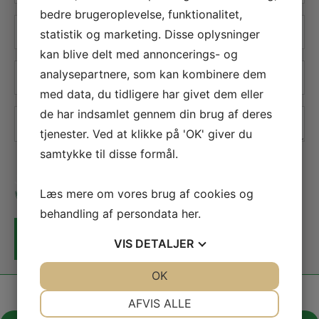
bedre brugeroplevelse, funktionalitet,
E-
statistik og marketing. Disse oplysninger
mail
*
kan blive delt med annoncerings- og
Telefon
*
analysepartnere, som kan kombinere dem
med data, du tidligere har givet dem eller
de har indsamlet gennem din brug af deres
Besked
*
tjenester. Ved at klikke på 'OK' giver du
samtykke til disse formål.
Jeg er ikke en robot
Læs mere om vores brug af cookies og
behandling af persondata
her
.
VIS
DETALJER
JA
NEJ
OK
JA
NEJ
NØDVENDIGE
PRÆFERENCER
AFVIS ALLE